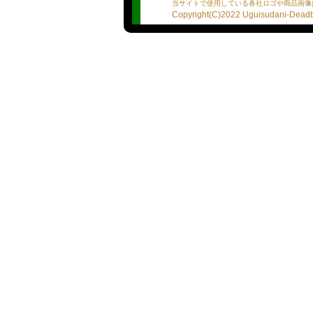
・地雷のお漏らし（聖水）
当サイトで使用している各社ロゴや商品画像
・自打球（オナニー鑑賞）
Copyright(C)2022 Uguisudani-Deadba
・始球式（即尺）【◯】
・プロテイン（ごっくん）
・ヘッドスライディング（
・ジャストミート（顔射）
・穴バット(アナルファック
・３Ｐ【✕】
ショートヘアがよく似合う
それがチェリーさん。
業界歴はそこそこ長いはず
「さっき近所のスーパーで
そんな親しみやすさ全開で
でも、よ〜く見てください
もっちりツヤツヤなお肌に
なにより、その目。
じっと見つめられた瞬間、
わされるはず。
気づけばあなたも、チェリ
転がされて、弄ばれて、ま