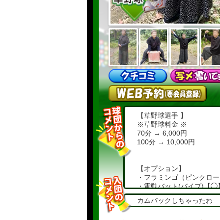
【草野球選手 】
※草野球料金 ※
70分 → 6,000円
100分 → 10,000円
【オプション】
・フラミンゴ（ピンクロー
・電動バット(バイブ)【◯
・電動マシン(電マ)【◯】
カムバックしちゃったわ
・トリプルセット(＋10分
・持ち帰りアンダーウェア