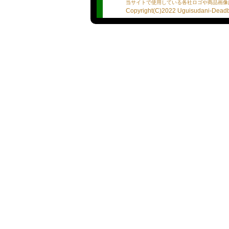
当サイトで使用している各社ロゴや商品画像
私生活は大分ご無沙汰との
Copyright(C)2022 Uguisudani-Deadba
ニをお口で見事勃たせてみ
ん。。
文字ではうまく伝えられな
（みやこ）
・（たばこ）吸いません
・（お酒）飲みます
・（出張可能）有
・（自宅出張）有
☆基本プレイ☆
・Dキス【○】
・全身リップ【○】
・指入れ【○】
・69【◯】
・フェラチオ【◯】
・口内発射【○】
・タマ舐め【○】
・素股【×】※何度やって
・アナル舐め【○】