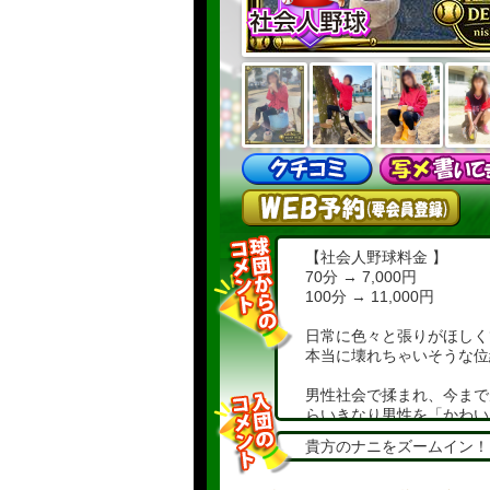
【社会人野球料金 】
70分 → 7,000円
100分 → 11,000円
日常に色々と張りがほしく
本当に壊れちゃいそうな位
男性社会で揉まれ、今まで
らいきなり男性を「かわい
う？」と思うようになり、
貴方のナニをズームイン！
その影響なのか、大好きな
しいです…