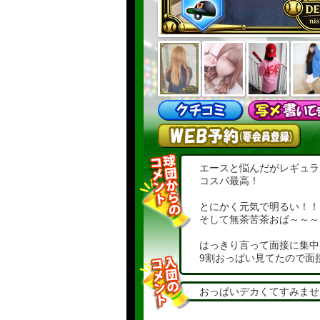
エースと悩んだがレギュラ
コスパ最高！
とにかく元気で明るい！！
そして無茶苦茶おぱ～～～
はっきり言って面接に集中
9割おっぱい見てたので面
そんな魔力を秘めたおっぱ
おっぱいデカくてすみませ
ちんちん挟めばソーハッピ