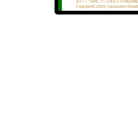
そんなのかんけーねー！H
当サイトで使用している各社ロゴや商品画像
おっぱっぴーーー！！W
Copyright(C)2022 Uguisudani-Deadba
※胸の上に小さなタトゥー
人気でますね！！！
よう！yo!要電話！（スタ
・（たばこ）吸いません
・（お酒）飲みます
・（出張可能）有※鶯谷の
・（自宅出張）無
☆基本プレイ☆
・Dキス【○】
・全身リップ【○】
・指入れ【○】
・69【○】
・フェラチオ【○】
・口内発射【○】
・タマ舐め【○】
・素股【○】
・アナル舐め【○】
・パンスト【○】