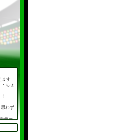
えます
・・ちょ
！！
も思わず
チモー
す