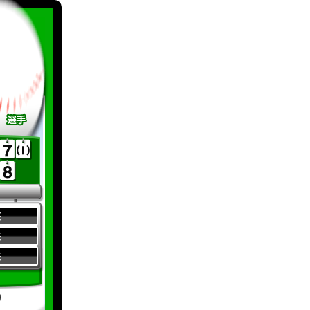
整
整
整
り