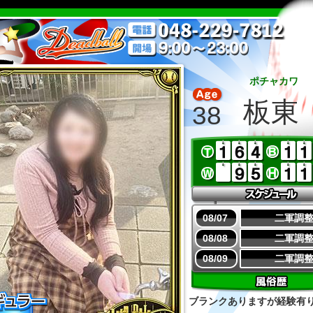
ポチャカワ
板東
38
08/07
二軍調
08/08
二軍調
08/09
二軍調
ブランクありますが経験有