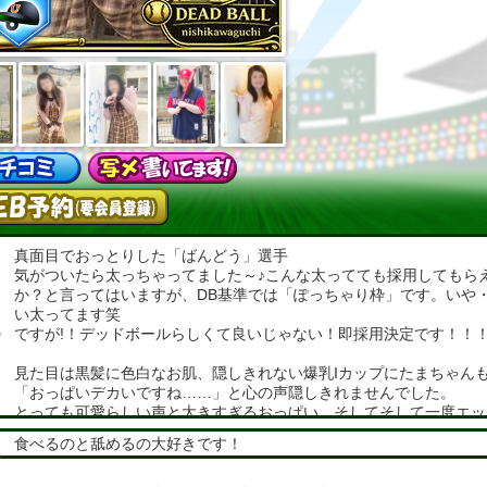
真面目でおっとりした「ばんどう」選手
気がついたら太っちゃってました～♪こんな太ってても採用してもら
か？と言ってはいますが、DB基準では「ぽっちゃり枠」です。いや
い太ってます笑
ですが!！デッドボールらしくて良いじゃない！即採用決定です！！
見た目は黒髪に色白なお肌、隠しきれない爆乳Iカップにたまちゃん
「おっぱいデカいですね……」と心の声隠しきれませんでした。
とっても可愛らしい声と大きすぎるおっぱい。そしてそして一度エッ
ドに入るとド変態に大変身！！どれくらいエロく乱れるかは未知数で
食べるのと舐めるの大好きです！
が……