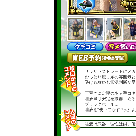
サラサラストレートにメガ
おっとり癒し系の雰囲気と
受けも攻めも状況判断が早
丁寧さに定評のある手コキ
唾液量は安定感抜群、ぬる
ブラックホール…
唾液を“使いこなす”巧さ
形がいいと評判の胸元は、
唾液は武器、理性は餌。優
る芸術品。
むちっとマシュマロみたい