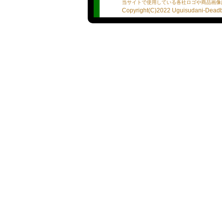
す！
当サイトで使用している各社ロゴや商品画像
Copyright(C)2022 Uguisudani-Deadba
技術の派手さより確実性。
じわじわ効いて、後から効
気づけば試合は後半戦、逃
れません！
（みやこ）
・（たばこ）吸わない
・（お酒）飲みます
・（出張可能）有
・（自宅出張）有
☆基本プレイ☆
・Dキス【○】
・全身リップ【○】
・指入れ【○】
・69【○】
・フェラチオ【○】
・口内発射【○】
・タマ舐め【○】
・素股【○】
・アナル舐め【☓】